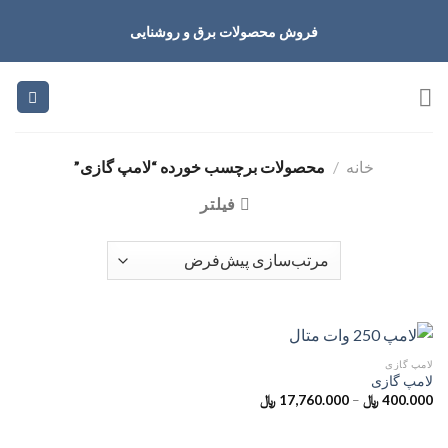
Ski
فروش محصولات برق و روشنایی
t
conten
خانه
/
محصولات برچسب خورده “لامپ گازی”
فیلتر
لامپ گازی
لامپ گازی
400.000
﷼
–
17,760.000
﷼