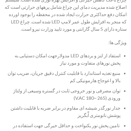
اصلاح شده مدیریت دمای این چراغ شامل پرههای حرارتی است که
امکان دفع حداکثری حرارت ایجاد شده در محفظه را بوجود اورده
که منجر به افزایش طول عمر لامپ LED شده است. چراغ LED
ستاره دارای 5 سال گارانتی و مورد تایید وزارت نیرو است.
ویژگی ها:
استفاد از لنز و بردهای LED مدولارجهت امکان دستیابی به
پخش نورهای متفاوت و مورد نیاز
منبع تغذیه استاندارد با قابلیت کنترل دقیق جریان، ضریب توان
بالا و اعوجاج هارمونیکی کم
توان مصرفی و نور خروجی ثابت در گستره وسیعی از ولتاژ
ورودی (265 ~180 V.AC)
جدار نورگذر شیشه ای مقاوم در برابر ضربه با قابلیت داشتن
پوشش نانومتری آّبگریز
تامین پخش نور یکنواخت و حداقل خیرگی جهت استفاده در