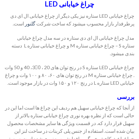
چراغ خیابانی LED
چراغ خیابانی LED ستاره نیز یکی دیگر از چراغ خیابانی ال ای دی
پرطرفدار بازار محسوب میشود که ساخت شرکت
گلنور
است.
مدل چراغ خیابانی ال ای دی ستاره در سه مدل چراغ خیابانی
ستاره S – چراغ خیابانی ستاره M و چراغ خیابانی ستاره L دسته
بندی میشود.
چراغ خیابانی LED ستاره S در رنج توان های 20 ، 30ُ، 40 و 50 وات
. چراغ خیابانی ستاره M در رنج توان های ۶۰، ۸۰ و ۱۰۰ وات و چراغ
خیابانی LED ستاره L در رنج ۱۲۰ و ۱۵۰ وات در بازار موجود است.
بررسی
از آنجا که چراغ خیابانی سهیل هم ردیف این چراغ ها است اما این در
حالی است که از نظره بهره نوری چراغ خیابانی ستاره بالاتر از
سهیل قرار دارد که. در قسمت ویژگی ها سایر مشخصات محصول
بیان شده است. استفاده از جنس پلی کربنات در ساخت لنز این
چراغ باعث کاهش خیرگی و افزایش بهره نوری شده است. سیستم