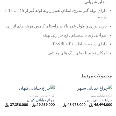
معابر شریانی
دارای لوله گیر مدرج، امکان تغییر زاویه لوله گیر از 15 – تا 15 +
درجه
بازده نوری و طول عمر بالا در راستای کاهش هزینه های انرژی
طراحی زیبا با سیستم دفع حرارتی بهینه
دارای درجه حفاظت (IP) بالا IP66
امکان تولید با دمای رنگ های مختلف
محصولات مرتبط
چراغ خیابانی سپهر
چراغ خیابانی کیهان 1
چراغ خیابانی سپهر
چراغ خیابانی کیهان
46,494.000
﷼
–
48,978.000
﷼
29,259.000
﷼
–
37,350.000
﷼