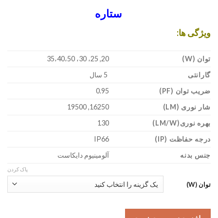
ستاره
ویژگی ها:
توان (W)
20, 25، 30، 35،40،50
گارانتی
5 سال
ضریب توان (PF)
0.95
شار نوری (LM)
16250, 19500
بهره نوری(LM/W)
130
درجه حفاظت (IP)
IP66
جنس بدنه
آلومینیوم دایکاست
پاک کردن
توان (W)